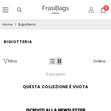
VAI DIRETTAMENTE AI CONTENUTI
0
0
art
Home
Bigiotteria
BIGIOTTERIA
Filtra
Ordina
0 prodotti
QUESTA COLLEZIONE È VUOTA
ISCRIVITI ALLA NEWSLETTER