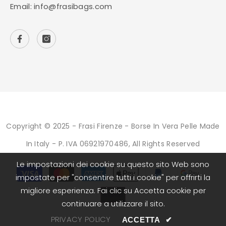
Email:
info@frasibags.com
Copyright © 2025 - Frasi Firenze - Borse In Vera Pelle Made
In Italy - P. IVA 06921970486, All Rights Reserved
Le impostazioni dei cookie su questo sito Web sono
Metodi
impostate per "consentire tutti i cookie" per offrirti la
di
pagamento
migliore esperienza. Fai clic su Accetta cookie per
continuare a utilizzare il sito.
PRIVACY POLICY
ACCETTA
✔