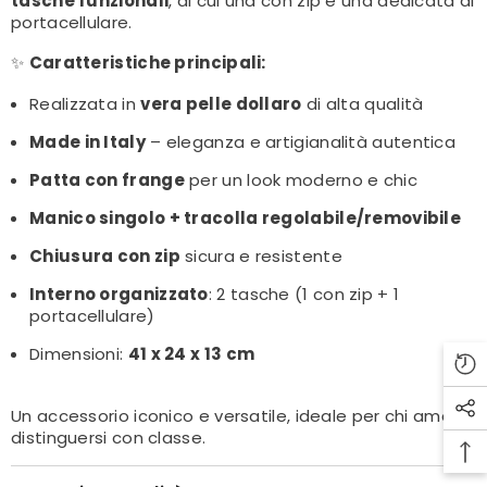
tasche funzionali
, di cui una con zip e una dedicata al
portacellulare.
✨
Caratteristiche principali:
Realizzata in
vera pelle dollaro
di alta qualità
Made in Italy
– eleganza e artigianalità autentica
Patta con frange
per un look moderno e chic
Manico singolo + tracolla regolabile/removibile
Chiusura con zip
sicura e resistente
Interno organizzato
: 2 tasche (1 con zip + 1
portacellulare)
Dimensioni:
41 x 24 x 13 cm
Un accessorio iconico e versatile, ideale per chi ama
distinguersi con classe.