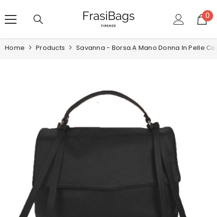
VAI DIRETTAMENTE AI CONTENUTI
0
0
art
Home
Products
Savanna - Borsa A Mano Donna In Pelle Con 